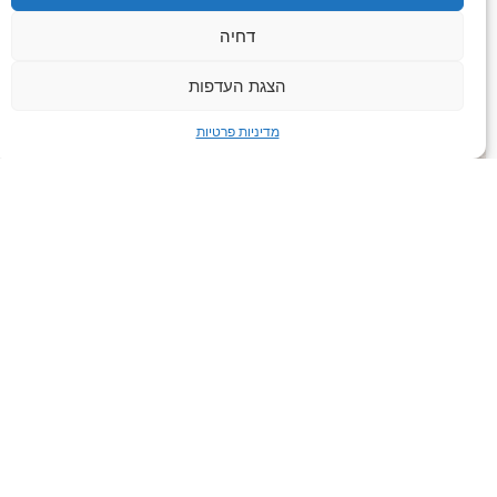
דחיה
הצגת העדפות
מדיניות פרטיות
בדקו אם UpgradeU
מתאימה לכם (היא לגמרי
כן)
ב-UpgradeU אנו מאמינים שכל עסק יכול להפוך לגדול
ויעיל יותר. עם טכנולוגיות מתקדמות לבניית אתרים
ואוטומציות, אנו פה להפוך כל אתגר להזדמנות.
רוצים להשתדרג?