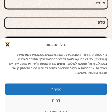
אימייל
טלפון
נהלו הסכמות
תחזרו אליי
כדי לספק את החוויה הטובה ביותר, אנו משתמשים בטכנולוגיות כמו עוגיות
(Cookies) כדי לאחסן ו/או לגשת למידע מהמכשיר שלך. הסכמה לשימוש
Alternative:
בטכנולוגיות אלו תאפשר לנו לעבד נתונים כגון התנהגות גלישה או מזהים ייחודיים
באתר זה. אי־הסכמה או ביטול ההסכמה עלולים להשפיע לרעה על תפקודן של
תכונות ופונקציות מסוימות.
מערכת WhatsApp
מערכת מיילים
מחירי החבילות
תיאום שיחה
צרו קשר
אישור
דחיה
הצגת העדפות